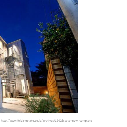
ww.feida-estate.co.jp/archives/1902?state=now_complete