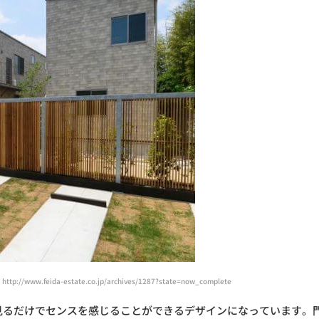
ww.feida-estate.co.jp/archives/1287?state=now_complete
見るだけでセンスを感じることができるデザインになっています。