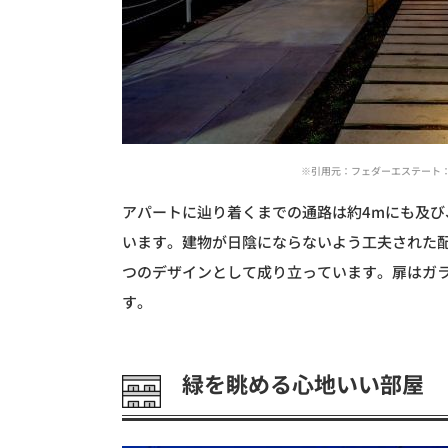
※引用元：フェダーエステート：http://w
アパートに辿り着くまでの通路は約4mにも及
います。建物が日陰にならないよう工夫された
つのデザインとして成り立っています。扉はガ
す。
緑を眺める心地いい部屋