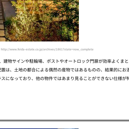
ww.feida-estate.co.jp/archives/1861?state=now_complete
び、建物サインや駐輪場、ポストやオートロック門扉が効率よくまと
配置は、土地の都合による偶然の産物ではあるものの、結果的にお
ラスになっており、他の物件ではあまり見ることができない仕様が