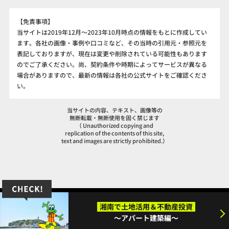
【免責事項】
当サイトは2019年12月～2023年10月時点の情報をもとに作成してい
ます。各社の画像・事例や口コミなど、その当時の引用元・参照元を
表記しておりますが、現在は変更や削除されている可能性もあります
のでご了承ください。尚、契約条件や時期によってサービスが異なる
場合がありますので、最新の情報は各社の公式サイトをご確認くださ
い。
当サイトの内容、テキスト、画像等の
無断転載・無断使用を固く禁じます
（ Unauthorized copying and
replication of the contents of this site,
text and images are strictly prohibited.）
サイトマップ
湘南で土地活用＆不動産投資
Copyright (C) PR
アパケン～賢く生き残るアパート建築のコツ～
All Rights
～アパート建築編～
Reserved.