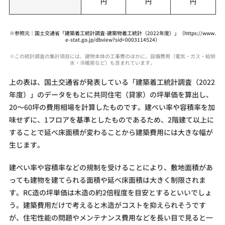
円
円
円
※参照元：国土交通省「建築着工統計調査-建築物着工統計（2022年度）」（https://www.
e-stat.go.jp/dbview?sid=0003114524）
※この統計調査の集計項目には、建物本体の工事費のほかに、設備費用（電気・ガス・給排
水・冷暖房など）も含まれています。
上の表は、国土交通省が発表している「建築着工統計調査（2022
年度）」のデータをもとに共同住宅（貸家）の坪単価を算出し、
20～60坪の費用相場を計算したものです。建ぺい率や容積率を加
味せずに、1フロアを基準としたものであるため、2階建て以上に
することで延べ床面積が変わることから建築費用には大きな幅が
生じます。
建ぺい率や容積率などの規制を受けることにより、敷地面積があ
っても建物を建てられる面積や延べ床面積は大きく制限されま
す。RC造の坪単価は木造の約2倍程度を目安とするといいでしょ
う。建築費用だけで考えると木造がコストを抑えられそうです
が、住宅性能の問題やメンテナンス費用などを長い目で見ると一