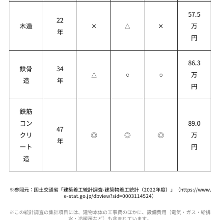
57.5
22
木造
✕
△
✕
万
年
円
86.3
鉄骨
34
△
○
○
万
造
年
円
鉄筋
コン
89.0
47
クリ
◎
◎
◎
万
年
ート
円
造
※参照元：国土交通省「建築着工統計調査-建築物着工統計（2022年度）」（https://www.
e-stat.go.jp/dbview?sid=0003114524）
※この統計調査の集計項目には、建物本体の工事費のほかに、設備費用（電気・ガス・給排
水・冷暖房など）も含まれています。